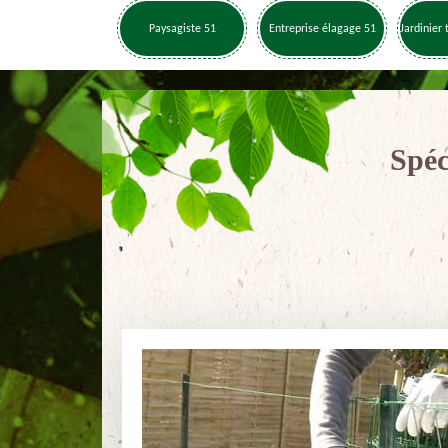
Paysagiste 51
Entreprise élagage 51
Jardinier 
Spéc