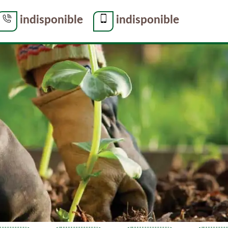
indisponible
indisponible