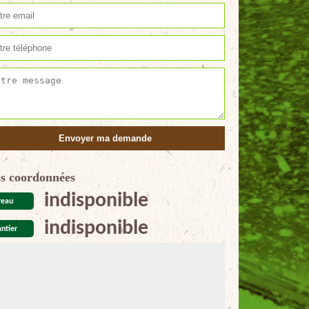
s coordonnées
indisponible
reau
indisponible
ntier