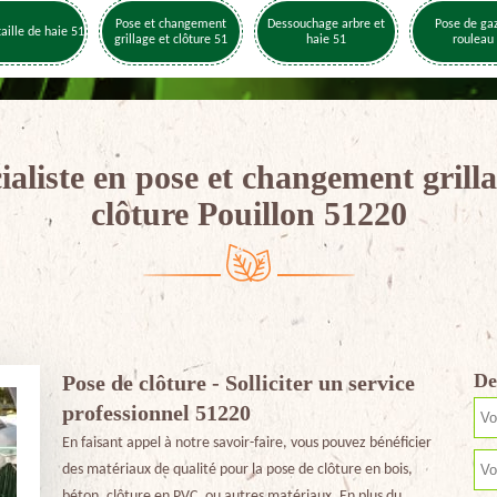
Pose et changement
Dessouchage arbre et
Pose de ga
taille de haie 51
grillage et clôture 51
haie 51
rouleau
ialiste en pose et changement grilla
clôture Pouillon 51220
De
Pose de clôture - Solliciter un service
professionnel 51220
En faisant appel à notre savoir-faire, vous pouvez bénéficier
des matériaux de qualité pour la pose de clôture en bois,
béton, clôture en PVC, ou autres matériaux. En plus du