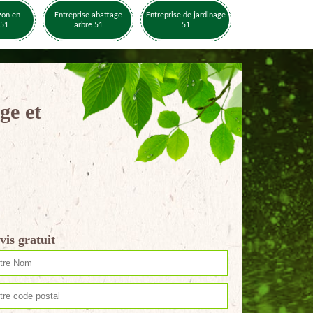
zon en
Entreprise abattage
Entreprise de jardinage
 51
arbre 51
51
ge et
vis gratuit