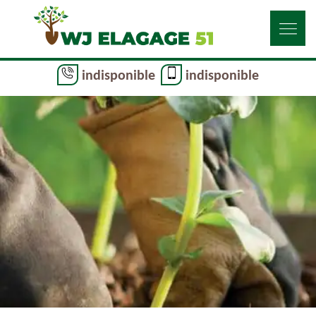
indisponible
indisponible