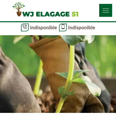
indisponible
indisponible