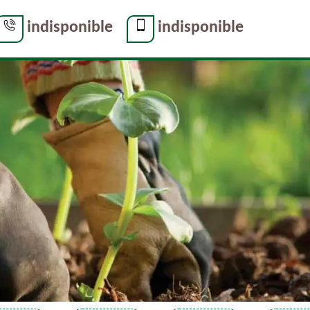
indisponible
indisponible