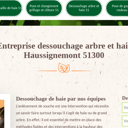
Pose et changement
Dessouchage arbre et
Pose de ga
taille de haie 51
grillage et clôture 51
haie 51
rouleau
Entreprise dessouchage arbre et hai
Haussignemont 51300
De
Dessouchage de haie par nos équipes
L’enlèvement de souche est une intervention qui nécessite
un savoir-faire surtout lorsqu’il s’agit de haie ou de grand
arbre. En effet, il est essentiel de mettre en place des
méthodes fiables et des interventions à la hauteur des