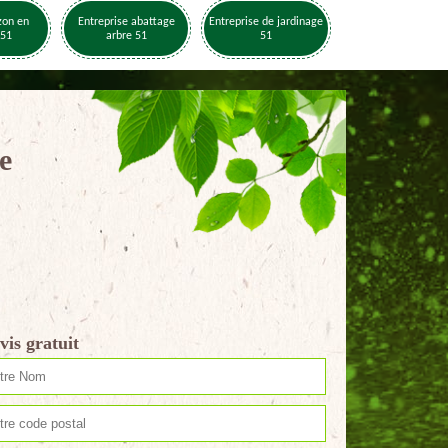
zon en
Entreprise abattage
Entreprise de jardinage
 51
arbre 51
51
e
vis gratuit