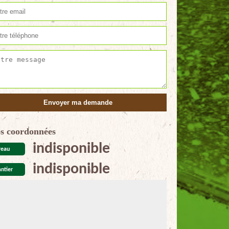
s coordonnées
indisponible
reau
indisponible
ntier