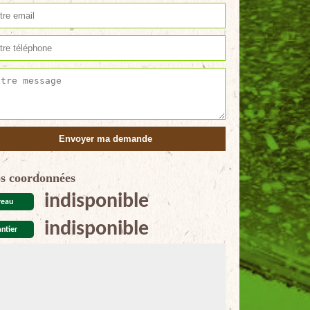
s coordonnées
indisponible
reau
indisponible
ntier