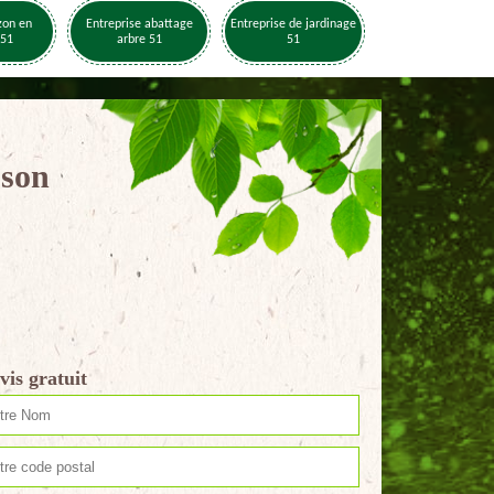
zon en
Entreprise abattage
Entreprise de jardinage
 51
arbre 51
51
sson
vis gratuit