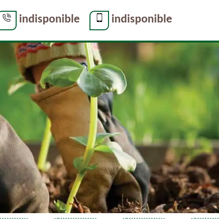
indisponible
indisponible