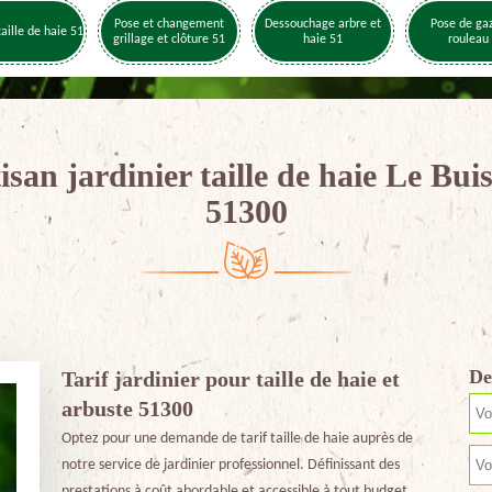
Pose et changement
Dessouchage arbre et
Pose de ga
taille de haie 51
grillage et clôture 51
haie 51
rouleau
isan jardinier taille de haie Le Bui
51300
De
Tarif jardinier pour taille de haie et
arbuste 51300
Optez pour une demande de tarif taille de haie auprès de
notre service de jardinier professionnel. Définissant des
prestations à coût abordable et accessible à tout budget,