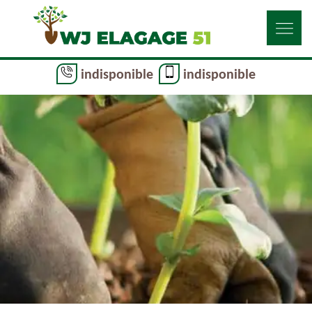
indisponible
indisponible