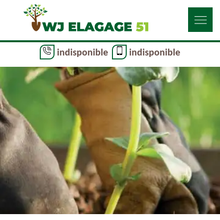
indisponible
indisponible