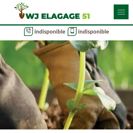
indisponible
indisponible