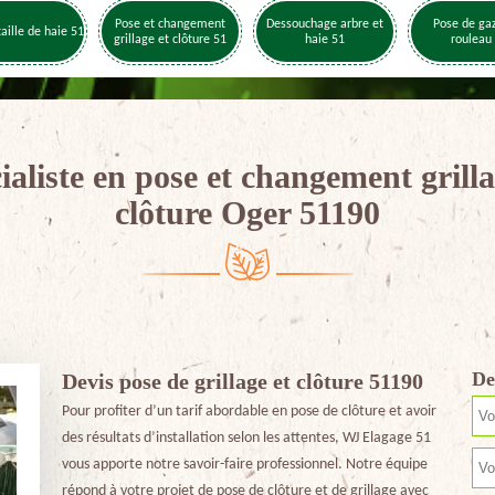
Pose et changement
Dessouchage arbre et
Pose de ga
taille de haie 51
grillage et clôture 51
haie 51
rouleau
ialiste en pose et changement grilla
clôture Oger 51190
De
Devis pose de grillage et clôture 51190
Pour profiter d’un tarif abordable en pose de clôture et avoir
des résultats d’installation selon les attentes, WJ Elagage 51
vous apporte notre savoir-faire professionnel. Notre équipe
répond à votre projet de pose de clôture et de grillage avec