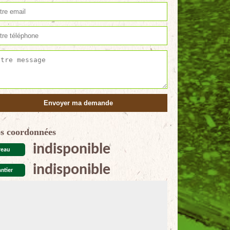
s coordonnées
indisponible
reau
indisponible
ntier