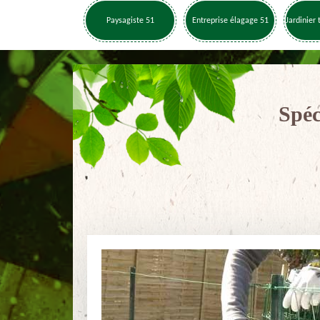
Paysagiste 51
Entreprise élagage 51
Jardinier 
Spéc