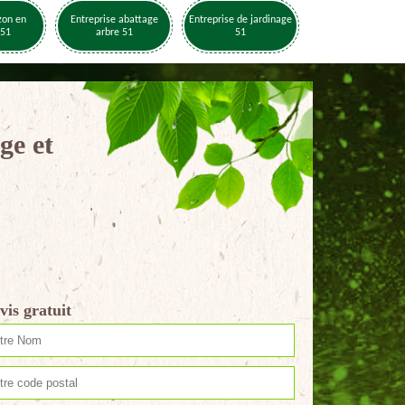
zon en
Entreprise abattage
Entreprise de jardinage
 51
arbre 51
51
ge et
vis gratuit