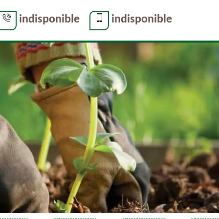
indisponible
indisponible