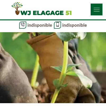
indisponible
indisponible