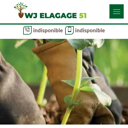
indisponible
indisponible