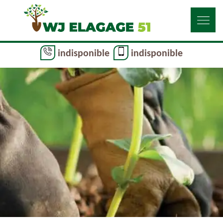
indisponible
indisponible