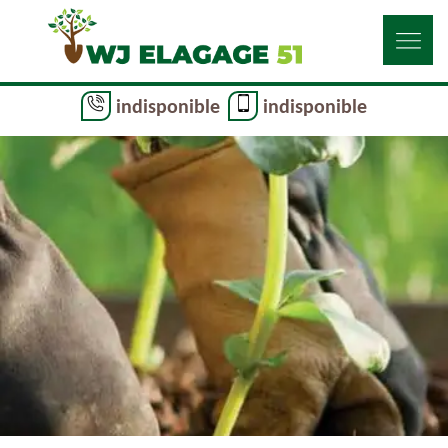
indisponible
indisponible