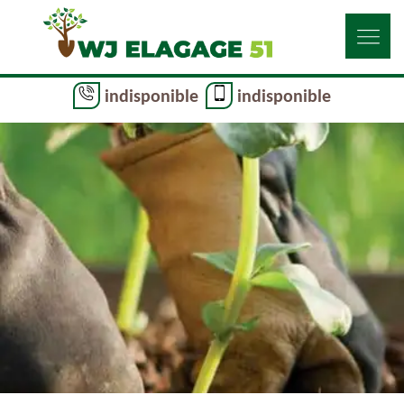
indisponible
indisponible