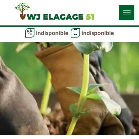
indisponible
indisponible