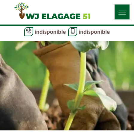
indisponible
indisponible