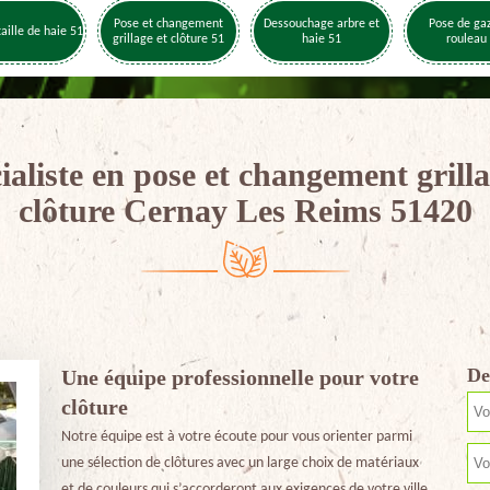
Pose et changement
Dessouchage arbre et
Pose de ga
taille de haie 51
grillage et clôture 51
haie 51
rouleau
ialiste en pose et changement grilla
clôture Cernay Les Reims 51420
De
Une équipe professionnelle pour votre
clôture
Notre équipe est à votre écoute pour vous orienter parmi
une sélection de clôtures avec un large choix de matériaux
et de couleurs qui s’accorderont aux exigences de votre ville.