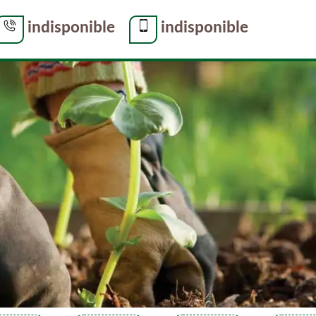
indisponible
indisponible