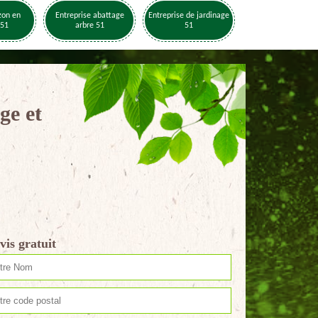
zon en
Entreprise abattage
Entreprise de jardinage
 51
arbre 51
51
ge et
vis gratuit