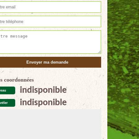
s coordonnées
indisponible
reau
indisponible
ntier