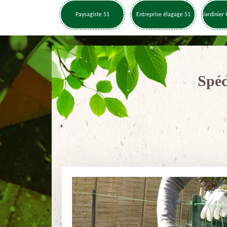
Paysagiste 51
Entreprise élagage 51
Jardinier 
Spéc