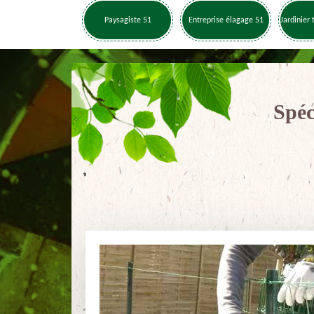
Paysagiste 51
Entreprise élagage 51
Jardinier 
Spéc