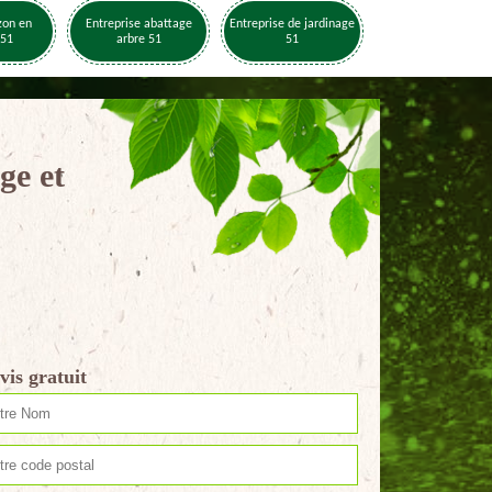
zon en
Entreprise abattage
Entreprise de jardinage
 51
arbre 51
51
ge et
vis gratuit