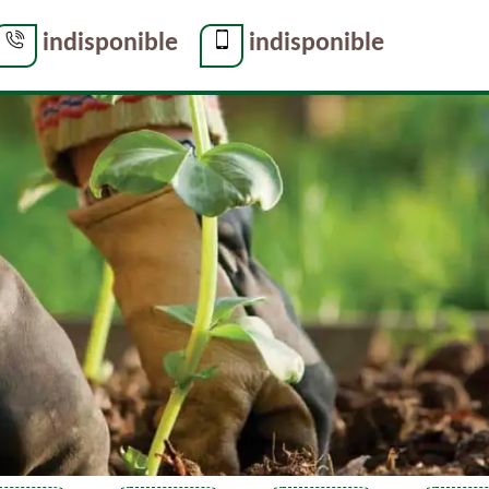
indisponible
indisponible