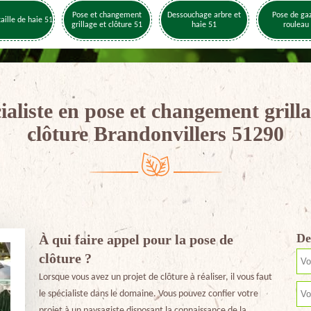
Pose et changement
Dessouchage arbre et
Pose de ga
taille de haie 51
grillage et clôture 51
haie 51
rouleau
ialiste en pose et changement grilla
clôture Brandonvillers 51290
De
À qui faire appel pour la pose de
clôture ?
Lorsque vous avez un projet de clôture à réaliser, il vous faut
le spécialiste dans le domaine. Vous pouvez confier votre
projet à un paysagiste disposant la connaissance de la