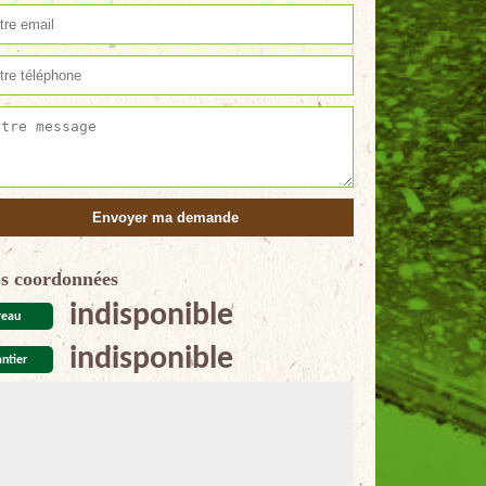
s coordonnées
indisponible
reau
indisponible
ntier