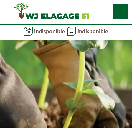
indisponible
indisponible