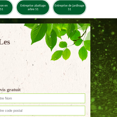
zon en
Entreprise abattage
Entreprise de jardinage
 51
arbre 51
51
Les
vis gratuit