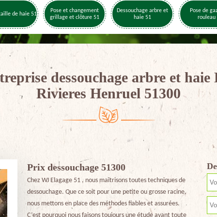
Pose et changement
Dessouchage arbre et
Pose de ga
taille de haie 51
grillage et clôture 51
haie 51
rouleau
treprise dessouchage arbre et haie 
Rivieres Henruel 51300
De
Prix dessouchage 51300
Chez WJ Elagage 51 , nous maîtrisons toutes techniques de
dessouchage. Que ce soit pour une petite ou grosse racine,
nous mettons en place des méthodes fiables et assurées.
C’est pourquoi nous faisons toujours une étude avant toute