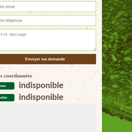
s coordonnées
indisponible
reau
indisponible
ntier