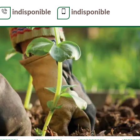
indisponible
indisponible