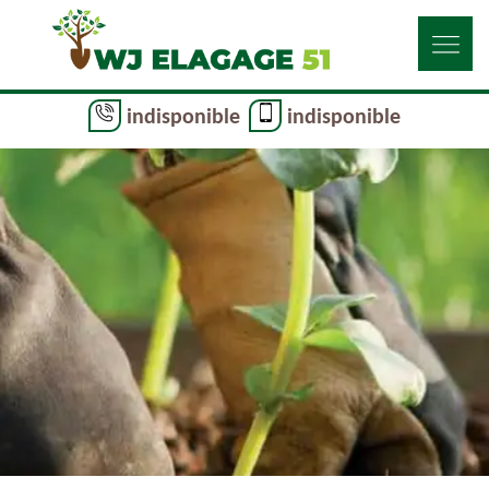
indisponible
indisponible