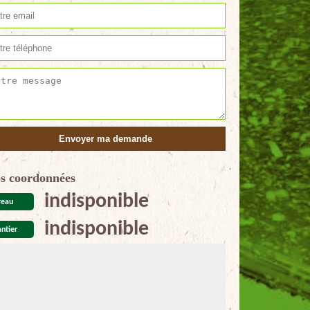
s coordonnées
indisponible
reau
indisponible
ntier