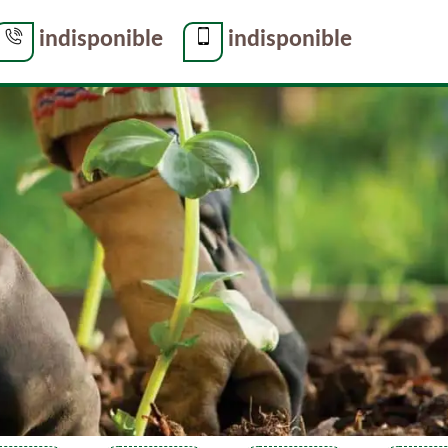
indisponible
indisponible