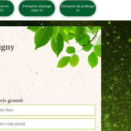
zon en
Entreprise abattage
Entreprise de jardinage
 51
arbre 51
51
igny
vis gratuit