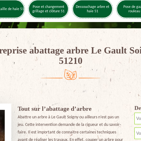
Pose et changement
Dessouchage arbre et
Pose de ga
taille de haie 51
grillage et clôture 51
haie 51
rouleau
reprise abattage arbre Le Gault So
51210
De
Tout sur l’abattage d’arbre
Abattre un arbre à Le Gault Soigny ou ailleurs n’est pas un
jeu. Cette intervention demande de la rigueur et du savoir-
faire. Il est important de connaitre certaines techniques
avant de réaliser les travaux. En effet, couper un arbre pour