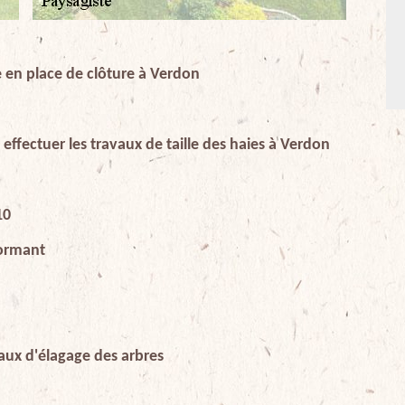
se en place de clôture à Verdon
effectuer les travaux de taille des haies à Verdon
10
formant
aux d'élagage des arbres