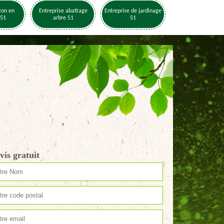
zon en
Entreprise abattage
Entreprise de jardinage
 51
arbre 51
51
vis gratuit