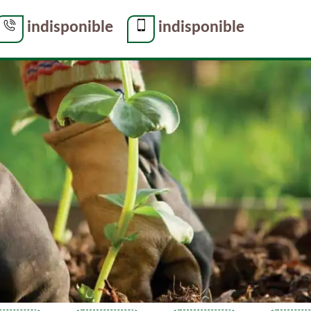
indisponible
indisponible