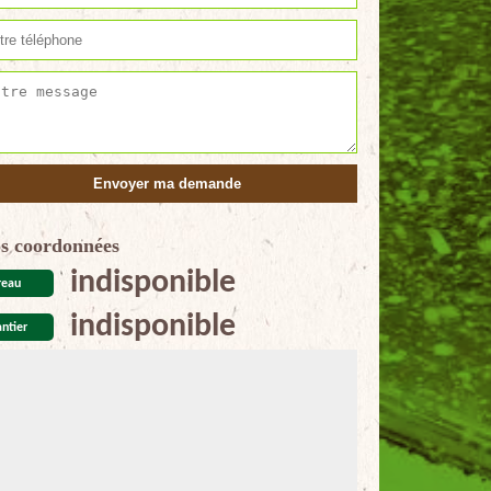
s coordonnées
indisponible
reau
indisponible
ntier