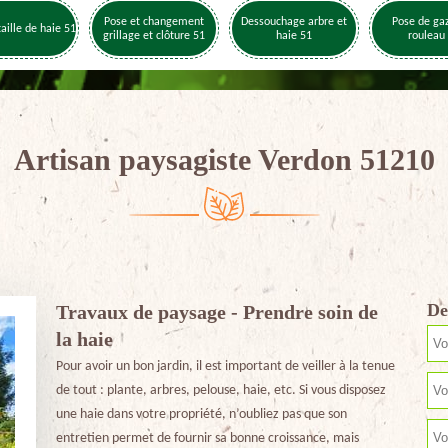
Pose et changement
Dessouchage arbre et
Pose de ga
taille de haie 51
grillage et clôture 51
haie 51
rouleau
Artisan paysagiste Verdon 51210
De
Travaux de paysage - Prendre soin de
la haie
Pour avoir un bon jardin, il est important de veiller à la tenue
de tout : plante, arbres, pelouse, haie, etc. Si vous disposez
une haie dans votre propriété, n’oubliez pas que son
entretien permet de fournir sa bonne croissance, mais