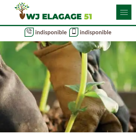
indisponible
indisponible