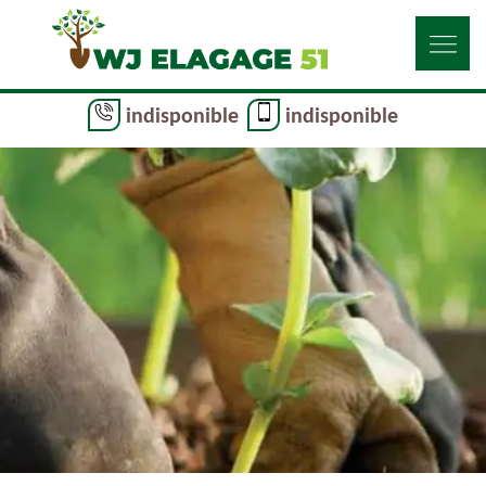
indisponible
indisponible