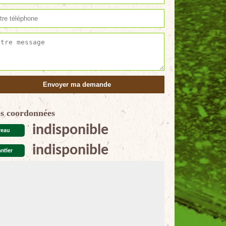
s coordonnées
indisponible
reau
indisponible
ntier