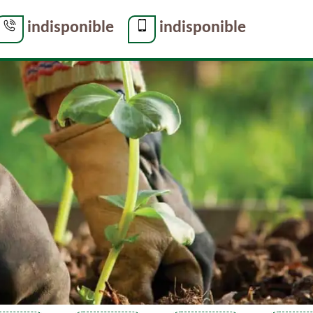
indisponible
indisponible