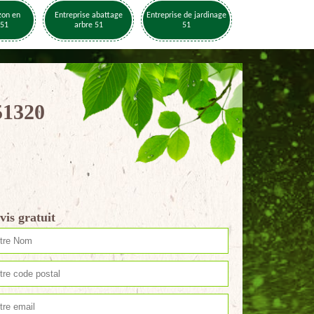
zon en
Entreprise abattage
Entreprise de jardinage
 51
arbre 51
51
51320
vis gratuit