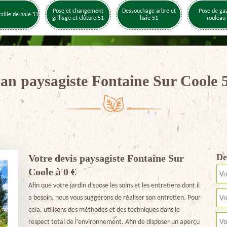
Pose et changement
Dessouchage arbre et
Pose de ga
taille de haie 51
grillage et clôture 51
haie 51
rouleau
san paysagiste Fontaine Sur Coole 
De
Votre devis paysagiste Fontaine Sur
Coole à 0 €
Afin que votre jardin dispose les soins et les entretiens dont il
a besoin, nous vous suggérons de réaliser son entretien. Pour
cela, utilisons des méthodes et des techniques dans le
respect total de l’environnement. Afin de disposer un aperçu