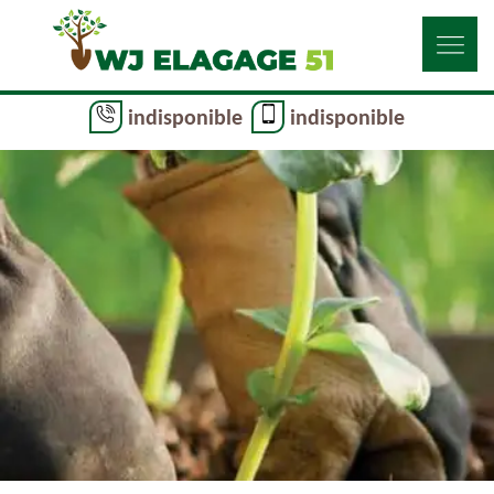
indisponible
indisponible