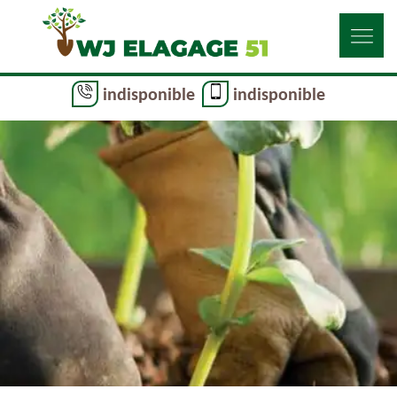
indisponible
indisponible