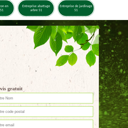
zon en
Entreprise abattage
Entreprise de jardinage
 51
arbre 51
51
vis gratuit