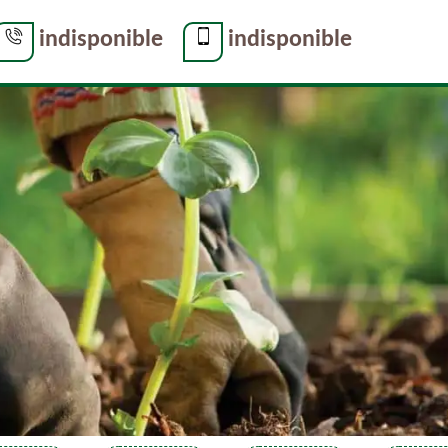
indisponible
indisponible