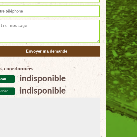
s coordonnées
indisponible
reau
indisponible
ntier