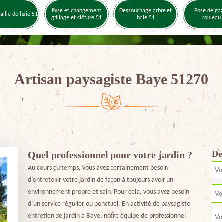
Pose et changement
Dessouchage arbre et
Pose de ga
taille de haie 51
grillage et clôture 51
haie 51
rouleau
Artisan paysagiste Baye 51270
De
Quel professionnel pour votre jardin ?
Au cours du temps, vous avez certainement besoin
d’entretenir votre jardin de façon à toujours avoir un
environnement propre et sain. Pour cela, vous avez besoin
d’un service régulier ou ponctuel. En activité de paysagiste
entretien de jardin à Baye, notre équipe de professionnel