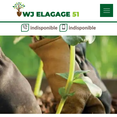
indisponible
indisponible