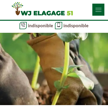
indisponible
indisponible