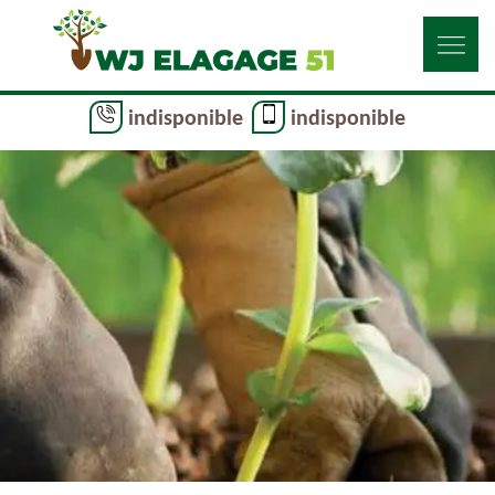
indisponible
indisponible