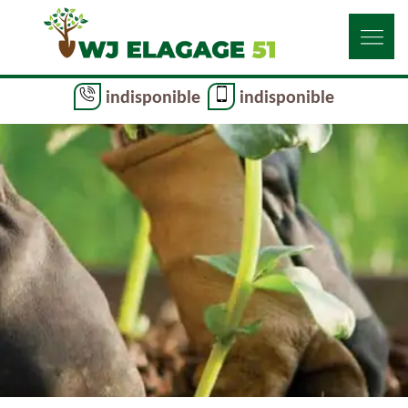
indisponible
indisponible