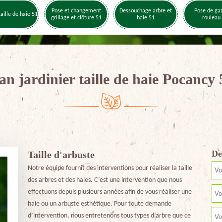
Pose et changement
Dessouchage arbre et
Pose de ga
taille de haie 51
grillage et clôture 51
haie 51
rouleau
an jardinier taille de haie Pocancy
De
Taille d'arbuste
Notre équipe fournit des interventions pour réaliser la taille
des arbres et des haies. C’est une intervention que nous
effectuons depuis plusieurs années afin de vous réaliser une
haie ou un arbuste esthétique. Pour toute demande
d’intervention, nous entretenons tous types d’arbre que ce