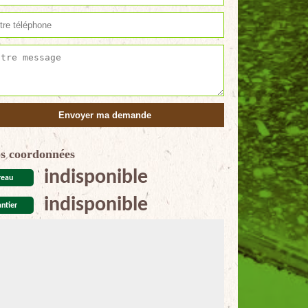
s coordonnées
indisponible
reau
indisponible
ntier