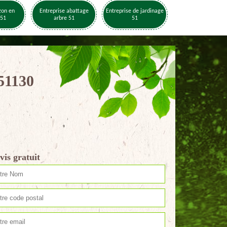
zon en
Entreprise abattage
Entreprise de jardinage
 51
arbre 51
51
 51130
vis gratuit