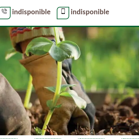
indisponible
indisponible