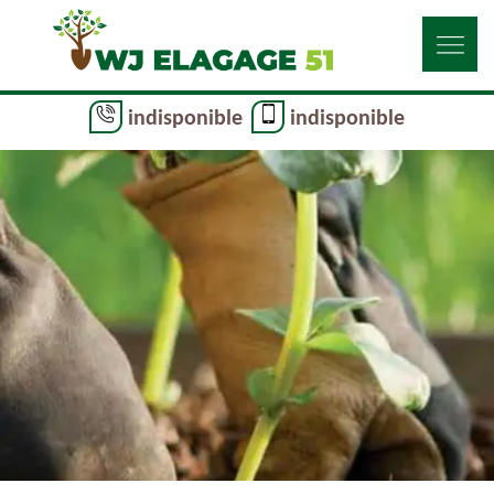
indisponible
indisponible