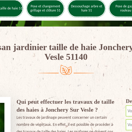
Pose et changement
Dessouchage arbre et
Pose de ga
taille de haie 51
grillage et clôture 51
haie 51
rouleau
san jardinier taille de haie Joncher
Vesle 51140
De
Qui peut effectuer les travaux de taille
des haies à Jonchery Sur Vesle ?
Les travaux de jardinage peuvent concerner un certain
nombre de végétaux. En effet, il est possible de procéder à
des travaux de taille des haies. Les profanes ne doivent pas