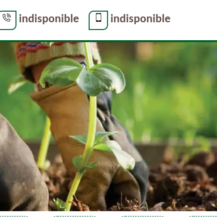
indisponible
indisponible