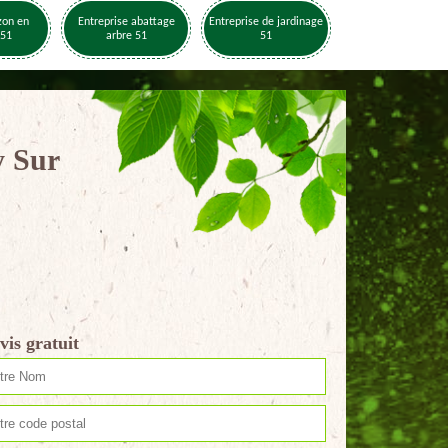
zon en
Entreprise abattage
Entreprise de jardinage
 51
arbre 51
51
y Sur
vis gratuit