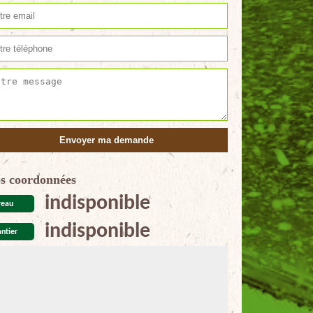
s coordonnées
indisponible
reau
indisponible
ntier