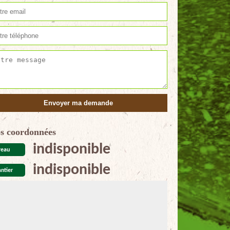
s coordonnées
indisponible
reau
indisponible
ntier