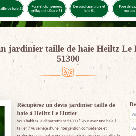
Pose et changement
Dessouchage arbre et
Pose de ga
taille de haie 51
grillage et clôture 51
haie 51
rouleau
n jardinier taille de haie Heiltz Le
51300
De
Récupérez un devis jardinier taille de
haie à Heiltz Le Hutier
Vous habitez le département 51300 ? Vous avez une haie à
tailler ? Au service d’une intervention compétente et
professionnelle, notre équipe de jardinier propose la taille de