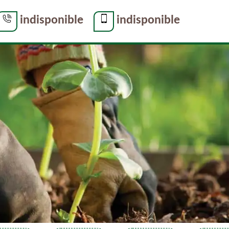
indisponible
indisponible