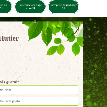
zon en
Entreprise abattage
Entreprise de jardinage
 51
arbre 51
51
 Hutier
vis gratuit