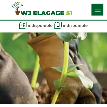
indisponible
indisponible