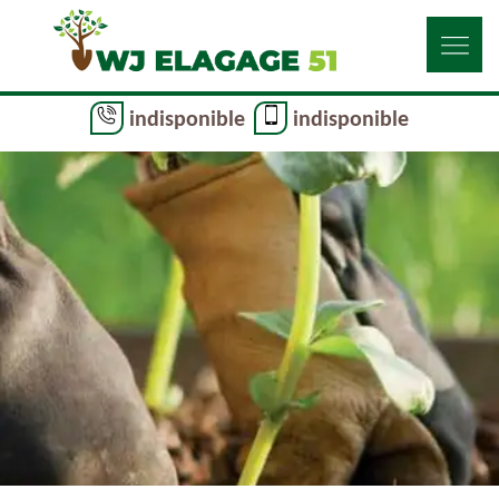
indisponible
indisponible