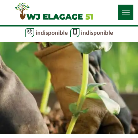
indisponible
indisponible