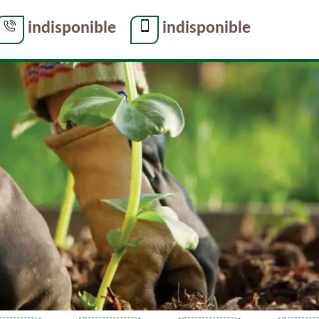
indisponible
indisponible