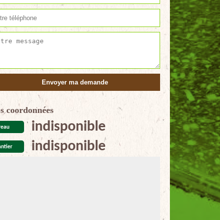
s coordonnées
indisponible
reau
indisponible
ntier