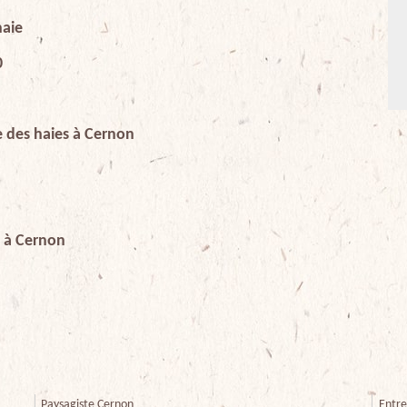
haie
0
le des haies à Cernon
e à Cernon
Paysagiste Cernon
Entre