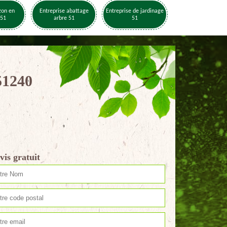
zon en
Entreprise abattage
Entreprise de jardinage
 51
arbre 51
51
51240
vis gratuit