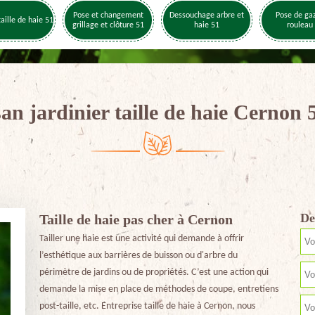
Pose et changement
Dessouchage arbre et
Pose de ga
taille de haie 51
grillage et clôture 51
haie 51
rouleau
san jardinier taille de haie Cernon 
De
Taille de haie pas cher à Cernon
Tailler une haie est une activité qui demande à offrir
l’esthétique aux barrières de buisson ou d'arbre du
périmètre de jardins ou de propriétés. C’est une action qui
demande la mise en place de méthodes de coupe, entretiens
post-taille, etc. Entreprise taille de haie à Cernon, nous