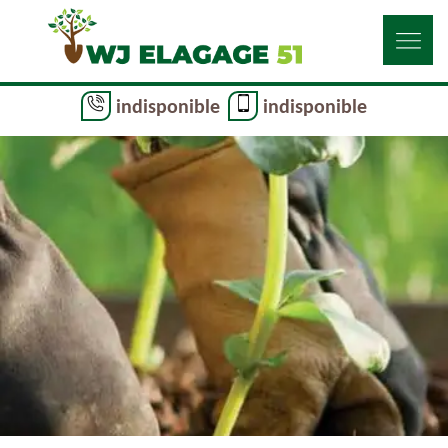
indisponible
indisponible