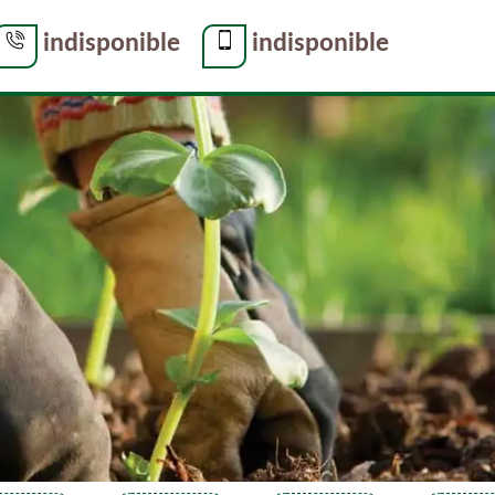
indisponible
indisponible