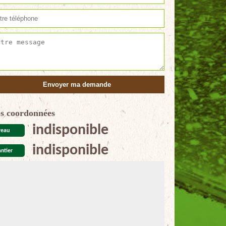
s coordonnées
indisponible
reau
indisponible
ntier