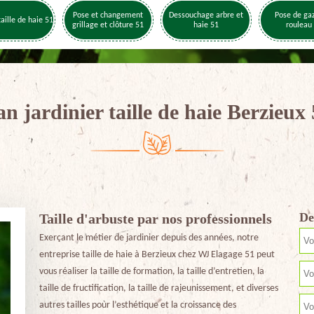
Pose et changement
Dessouchage arbre et
Pose de ga
taille de haie 51
grillage et clôture 51
haie 51
rouleau
an jardinier taille de haie Berzieux
De
Taille d'arbuste par nos professionnels
Exerçant le métier de jardinier depuis des années, notre
entreprise taille de haie à Berzieux chez WJ Elagage 51 peut
vous réaliser la taille de formation, la taille d’entretien, la
taille de fructification, la taille de rajeunissement, et diverses
autres tailles pour l’esthétique et la croissance des