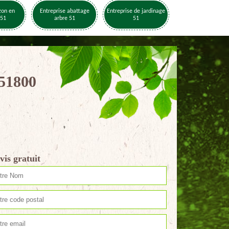
zon en
Entreprise abattage
Entreprise de jardinage
 51
arbre 51
51
 51800
vis gratuit