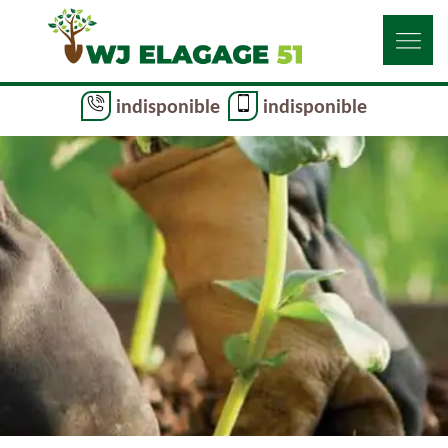
indisponible
indisponible